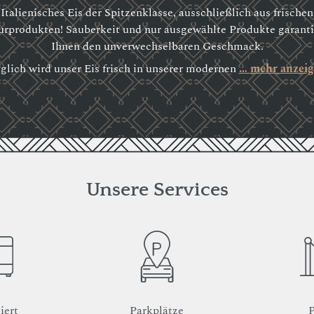
Italienisches Eis der Spitzenklasse, ausschließlich aus frischen
rprodukten! Sauberkeit und nur ausgewählte Produkte garant
Ihnen den unverwechselbaren Geschmack.
glich wird unser Eis frisch in unserer modernen
… mehr anzei
Unsere Services
iert
Parkplätze
P