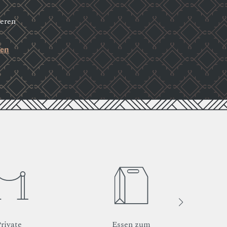
ieren
gen
rivate
Essen zum
Ko