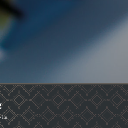
g
o im